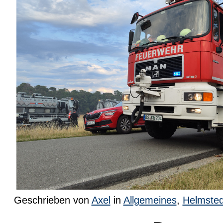
Geschrieben von
Axel
in
Allgemeines
,
Helmsted