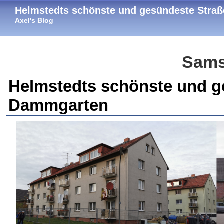
Helmstedts schönste und gesündeste Straß
Axel's Blog
Sams
Helmstedts schönste und ge
Dammgarten