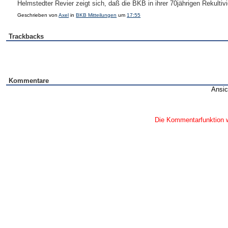
Helmstedter Revier zeigt sich, daß die BKB in ihrer 70jährigen Rekultiv
Geschrieben von
Axel
in
BKB Mitteilungen
um
17:55
Trackbacks
Kommentare
Ansic
Die Kommentarfunktion w