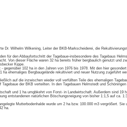
 Dr. Wilhelm Wilkening, Leiter der BKB-Markscheiderei, die Rekultivierungst
rden für den Abbaufortschritt der Tagebaue-insbesondere des Tagebaus Helm
t. Von dieser Fläche waren 32 ha bereits früher bergbaulich genutzt und zw
Esbecker Kippe.
- gegenüber 102 ha in den Jahren von 1976 bis 1978. Mit den hier gesonder
ha ehemaliges Bergbaugelände rekultiviert und neuer Nutzung zugeführt wer
hließlich auf die inzwischen wieder voll verfüllten Teile des ehemaligen Tageb
nf Tagebaue der BKB verteilten. In den Tagebauen Helmstedt und Schöningen 
tschaft und 1 ha umgbkehrt von Forst- in Landwirtschaft. Außerdem sind 19 
pung entstandenen natürlichen Böschungsneigung von bisher 1:1,5 auf ca. 1:
angelegte Mutterbodenhalde wurde um 2 ha bzw. 100.000 m3 vergrößert. Sie u
42 ha.