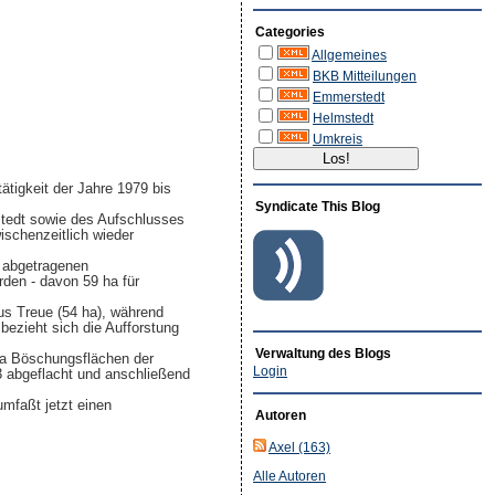
Categories
Allgemeines
BKB Mitteilungen
Emmerstedt
Helmstedt
Umkreis
ätigkeit der Jahre 1979 bis
Syndicate This Blog
stedt sowie des Aufschlusses
ischenzeitlich wieder
t abgetragenen
den - davon 59 ha für
aus Treue (54 ha), während
bezieht sich die Aufforstung
Verwaltung des Blogs
ha Böschungsflächen der
Login
3 abgeflacht und anschließend
mfaßt jetzt einen
Autoren
Axel (163)
Alle Autoren