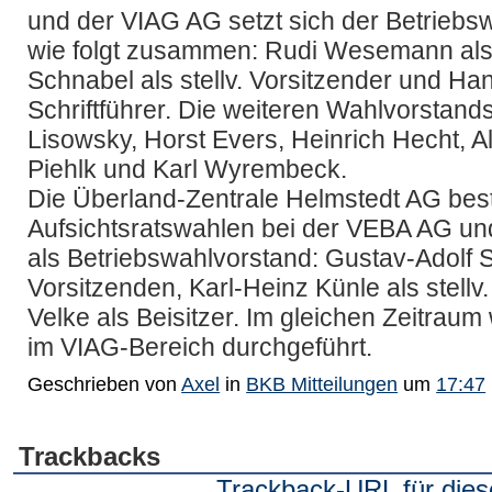
und der VIAG AG setzt sich der Betrieb
wie folgt zusammen: Rudi Wesemann als 
Schnabel als stellv. Vorsitzender und Han
Schriftführer. Die weiteren Wahlvorstands'
Lisowsky, Horst Evers, Heinrich Hecht, A
Piehlk und Karl Wyrembeck.
Die Überland-Zentrale Helmstedt AG beste
Aufsichtsratswahlen bei der VEBA AG un
als Betriebswahlvorstand: Gustav-Adolf S
Vorsitzenden, Karl-Heinz Künle als stellv
Velke als Beisitzer. Im gleichen Zeitrau
im VIAG-Bereich durchgeführt.
Geschrieben von
Axel
in
BKB Mitteilungen
um
17:47
Trackbacks
Trackback-URL für dies